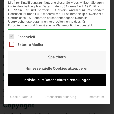
60528 Frankfurt am Main
Mit Ihrer Einwilligung zur Nutzung dieser Services willigen Sie auch
in die Verarbeitung Ihrer Daten in den USA gemäß Art. 49 (1) lit. a
E-Mail:
vorstand@fussball-stiftet-zukunft.de
GDPR ein. Der EuGH stuft die USA als ein Land mit unzureichendem
Datenschutz nach EU-Standards ein. Es besteht beispielsweise die
Vertretungsberechtigt:
Zwei Vorstandsmitglieder
Gefahr, dass US-Behörden personenbezogene Daten in
Überwachungsprogrammen verarbeiten, ohne dass für
gemeinsam
Europäerinnen und Europäer eine Klagemöglichkeit besteht.
Vorstand:
Hendrik Schulze-Oechtering (Vorsitzender),
Es folgt eine Liste der Service-Gruppen, für die eine Einw
Essenziell
Stefan Barth, Henrik Oesau, Tobias Wrzesinski und Haider
Hassan | Fußball stiftet Zukunft e.V., DFB-Campus,
Externe Medien
Kennedyallee 274, 60528 Frankfurt am Main
Registergericht:
Amtsgericht Frankfurt am Main
Speichern
Registernummer:
VR 17514
Nur essenzielle Cookies akzeptieren
Quellenangaben für die
verwendeten Fotos:
Individuelle Datenschutzeinstellungen
Carsten Kobow, Ralf Koettker, Christian Hedel, Niclas
Jacobs
Cookie-Details
Datenschutzerklärung
Impressum
Copyright