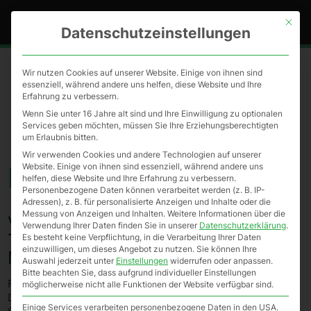
MENÜ
Mit die
Datenschutzeinstellungen
Datenschutz
Disclaimer
Impressum
Wir nutzen Cookies auf unserer Website. Einige von ihnen sind
essenziell, während andere uns helfen, diese Website und Ihre
Erfahrung zu verbessern.
Wenn Sie unter 16 Jahre alt sind und Ihre Einwilligung zu optionalen
Services geben möchten, müssen Sie Ihre Erziehungsberechtigten
um Erlaubnis bitten.
Wir verwenden Cookies und andere Technologien auf unserer
Impressum
Website. Einige von ihnen sind essenziell, während andere uns
helfen, diese Website und Ihre Erfahrung zu verbessern.
Personenbezogene Daten können verarbeitet werden (z. B. IP-
Adressen), z. B. für personalisierte Anzeigen und Inhalte oder die
Messung von Anzeigen und Inhalten.
Weitere Informationen über die
Verantwortlich im Sinne des
Verwendung Ihrer Daten finden Sie in unserer
Datenschutzerklärung
.
Telemediengesetzes und des
Es besteht keine Verpflichtung, in die Verarbeitung Ihrer Daten
einzuwilligen, um dieses Angebot zu nutzen.
Sie können Ihre
Medienstaatsvertrages
Auswahl jederzeit unter
Einstellungen
widerrufen oder anpassen.
Bitte beachten Sie, dass aufgrund individueller Einstellungen
Fußball stiftet Zukunft e.V.
möglicherweise nicht alle Funktionen der Website verfügbar sind.
DFB-Campus, Kennedyallee 274
Einige Services verarbeiten personenbezogene Daten in den USA.