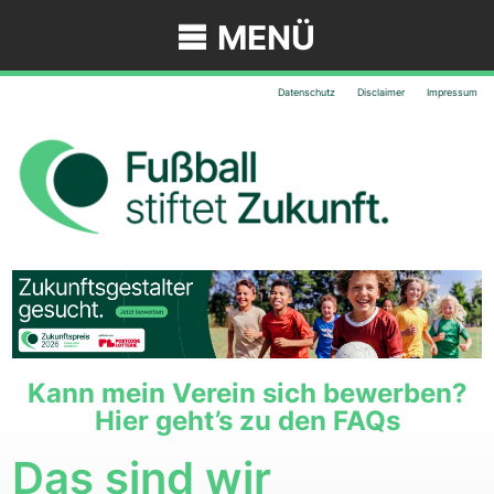
MENÜ
Datenschutz
Disclaimer
Impressum
Kann mein Verein sich bewerben?
Hier geht’s zu den FAQs
Das sind wir